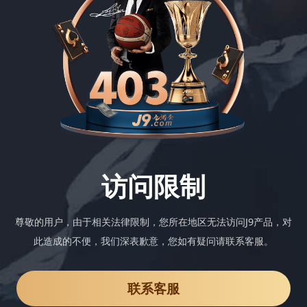
访问限制
尊敬的用户，由于相关法律限制，您所在地区无法访问J9产品，对
此造成的不便，我们深表歉意，您如有疑问请联系客服。
联系客服