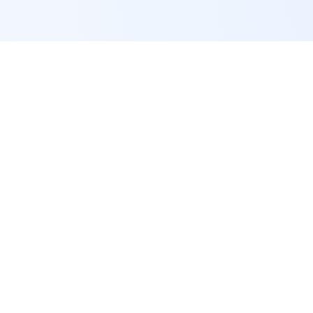
快速链接
J9.COM(中国认证)集团官
方网站
发现
J9.CO
体育要闻
J9.COM集团【世·界·杯-官方推荐平台】
【BFWATM.COM】最新网页版为您提供
服务中心
客户端,·登录·入口,对多种设备和操作系
统予以支持,诸如Web、H5、iOS、App
Store以及Android等。线上平台自创建
以来,以稳定、安全、快捷的高品质服务
和良好口碑获得广大用户的喜爱和认可,