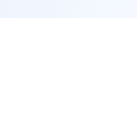
联系方式
客服热线：13580972915
邮箱：spongy@att.net
地址：南岗区文昌街116号