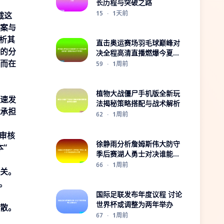
长历程与突破之路
15
·
1天前
下载这
案与
析其
直击奥运赛场羽毛球巅峰对
的分
决全程高清直播燃爆今夏精
而在
彩瞬间不容错过
59
·
1周前
植物大战僵尸手机版全新玩
速发
法揭秘策略搭配与战术解析
承担
62
·
1周前
审核
徐静雨分析詹姆斯伟大防守
”
季后赛湖人勇士对决谁能挺
进总决赛
66
·
1周前
关。
。
国际足联发布年度议程 讨论
世界杯或调整为两年举办
散。
67
·
1周前