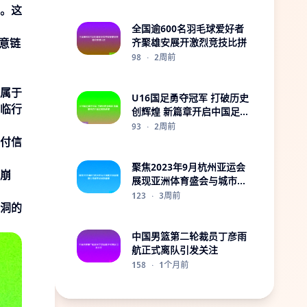
。这
全国逾600名羽毛球爱好者
意链
齐聚雄安展开激烈竞技比拼
98
·
2周前
属于
U16国足勇夺冠军 打破历史
临行
创辉煌 新篇章开启中国足球
新希望
93
·
2周前
付信
聚焦2023年9月杭州亚运会
崩
展现亚洲体育盛会与城市发
展新篇章
123
·
3周前
洞的
中国男篮第二轮裁员丁彦雨
航正式离队引发关注
158
·
1个月前